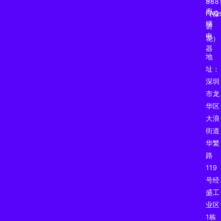
888
率
FAQ
（徐
继
碧
电
花）
器
地
址：
深圳
市龙
华区
大浪
街道
华繁
路
119
号经
盛工
业区
1栋