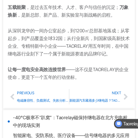
五载能聚
，是过去五年技术、人才、客户与信任的沉淀；
万象
焕新
，是新总部、新产品、新实验室与新战略的启程
。
从深圳龙华的一间办公室起步，到1200㎡总部基地落成；从零
起步，到产品覆盖全球32国；从行业新兵，到国家级高新技术
企业、专精特新中小企业——TAORELAY用五年时间，在中国
继电器行业刻下了一个属于新能源赛道的品牌印记
。
让每一度电安全高效连接世界
——这不仅是TAORELAY的企业
使命，更是下一个五年的行动坐标。
Prev
Nex
PREVIOUS
NEXT
电磁兼容性、负载测试、失效分析——TAORELAY技术专区三大核心内容一次讲透
新能源汽车藏着多少继电器？TAORELAY汽车继电器全解析
Taore
-40℃极寒不“趴窝”：Taorelay磁保持继电器在北方充电桩
中的现场实测
关于
智能家电、安防系统、医疗设备——信号继电器的多元应用