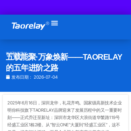
跳
至
内
容
首页
联系我们
五载能聚·万象焕新——TAORELAY
的五年进阶之路
发布日期：
2026-07-04
2025年6月16日，深圳龙华，礼花齐鸣
。国家级高新技术企业
明你科技旗下TAORELAY品牌迎来了发展历程中的又一重要时
刻——正式乔迁至新址：深圳市龙华区大浪街道华繁路119号
经盛工业区1栋2楼
。从“智云ONE”大厦到“经盛工业区”，这不