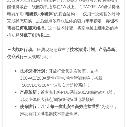
能维持吸合，线圈功耗通常在1W以上
。而TAORELAY磁保持继
电器采用“
电磁铁+永磁体
”的复合架构——仅用一次短暂的脉冲
完成状态切换，之后触点依靠永磁体的磁力牢牢锁定，
再也不
需要任何电能来维持
。这一技术转变，将充电桩主继电器的待
机功耗
降低了80%以上
。
三大战略行动。
庆典现场还宣布了
技术深潜计划、产品革新、
使命践行
三大战略行动
：
技术深潜计划
：开放行业领先实验室，支持
300VAC/200A阻性/容性/感性智能实验，搭载
1500VDC/300A全波形实时监控系统
；
产品革新
：首发充电桩PUD系统200A磁保持继电器，
启动小体积大触点间隙磁保持继电器预研
；
使命践行
：以“
让每一度电安全高效连接世界
”为使命，
推动新能源继电器技术普惠全球
。