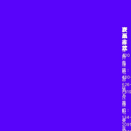
产
页
联
品
面
系
推
方
磁
荐
式
保
关
400
持
于
电
继
我
话：
电
们
400
器
626
联
高
731
系
压
我
手
继
们
机：
电
134-
器
文
2091
章
功