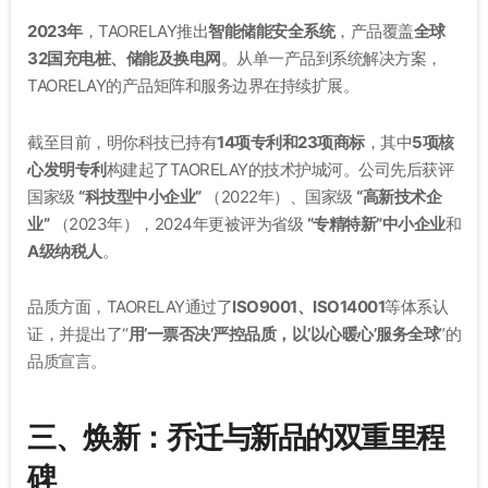
2023年
，TAORELAY推出
智能储能安全系统
，产品覆盖
全球
32国充电桩、储能及换电网
。从单一产品到系统解决方案，
TAORELAY的产品矩阵和服务边界在持续扩展。
截至目前，明你科技已持有
14项专利和23项商标
，其中
5项核
心发明专利
构建起了TAORELAY的技术护城河
。公司先后获评
国家级
“科技型中小企业”
（2022年）、国家级
“高新技术企
业”
（2023年），2024年更被评为省级
“专精特新”中小企业
和
A级纳税人
。
品质方面，TAORELAY通过了
ISO9001、ISO14001
等体系认
证，并提出了“
用’一票否决’严控品质，以’以心暖心’服务全球
”的
品质宣言
。
三、焕新：乔迁与新品的双重里程
碑