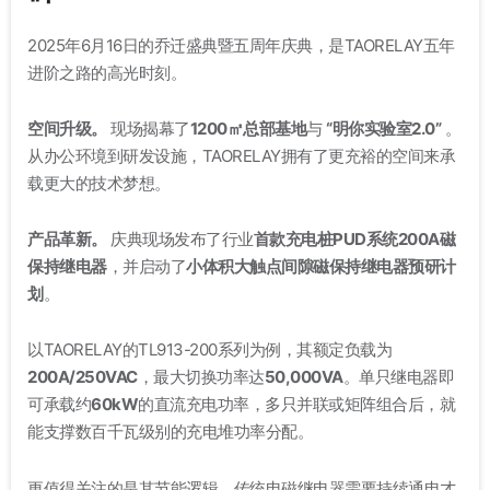
2025年6月16日的乔迁盛典暨五周年庆典，是TAORELAY五年
进阶之路的高光时刻
。
空间升级。
现场揭幕了
1200㎡总部基地
与
“明你实验室2.0”
。
从办公环境到研发设施，TAORELAY拥有了更充裕的空间来承
载更大的技术梦想
。
产品革新。
庆典现场发布了行业
首款充电桩PUD系统200A磁
保持继电器
，并启动了
小体积大触点间隙磁保持继电器预研计
划
。
以TAORELAY的TL913-200系列为例，其额定负载为
200A/250VAC
，最大切换功率达
50,000VA
。单只继电器即
可承载约
60kW
的直流充电功率，多只并联或矩阵组合后，就
能支撑数百千瓦级别的充电堆功率分配
。
更值得关注的是其节能逻辑。传统电磁继电器需要持续通电才