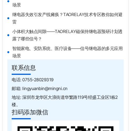
场景
继电器失效引发产线瘫痪？TAORELAY技术专区教你如何避
雷
小体积大触点间隙——TAORELAY磁保持继电器预研计划透
露了哪些信号？
智能家电、安防系统、医疗设备——信号继电器的多元应用
场景
联系信息
电话: 0755-28029319
邮箱: lingyuanbin@mingni.cn
地址: 深圳市龙华区大浪街道华繁路119号经盛工业区1栋2
楼。
扫码添加微信