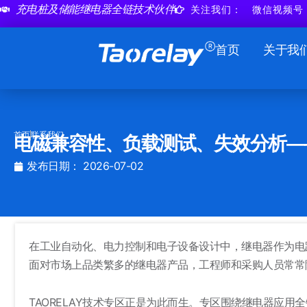
跳
充电桩及储能继电器全链技术伙伴
关注我们：
微信视频号
至
内
首页
关于我
容
首页
联系我们
电磁兼容性、负载测试、失效分析——
发布日期：
2026-07-02
在工业自动化、电力控制和电子设备设计中，继电器作为电
面对市场上品类繁多的继电器产品，工程师和采购人员常常
TAORELAY技术专区正是为此而生。专区围绕继电器应用