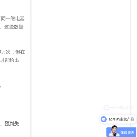
了同一继电器
。这些数据
0万次，但在
区才能给出
。
Taorelay主营产品
、预判失