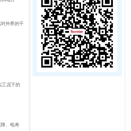
器对外界的干
实工况下的
压降、电寿