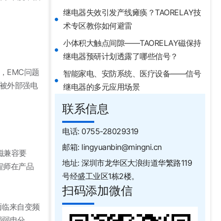
继电器失效引发产线瘫痪？TAORELAY技
术专区教你如何避雷
小体积大触点间隙——TAORELAY磁保持
继电器预研计划透露了哪些信号？
，EMC问题
智能家电、安防系统、医疗设备——信号
被外部强电
继电器的多元应用场景
联系信息
电话: 0755-28029319
邮箱: lingyuanbin@mingni.cn
电磁兼容要
地址: 深圳市龙华区大浪街道华繁路119
工程师在产品
号经盛工业区1栋2楼。
扫码添加微信
面临来自变频
强弱电分