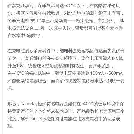
在黑龙江漠河，冬季气温可达-40℃以下；在内蒙古呼伦贝
尔，极寒天气每年持续数月。对北方地区的新能源车主而言，
冬季充电桩“罢工”早已不是新闻——枪头凝露、主控死机、继
电器无法吸合……每一次充电失败，背后都可能是某个元器件
在极寒中“冻僵”了。
在充电桩的众多元器件中，
继电器
是最容易因低温而失效的环
节之一。普通继电器在-30℃环境下，吸合电压可能从12V飙
升至18V，线圈烧坏或触点粘连时有发生
。更严峻的是，
在-40℃的极端低温中，驱动电流需要达到400mA～500mA
才能驱动继电器吸合，而许多传统控制电路根本达不到这一要
求。
那么，Taorelay磁保持继电器是如何在-40℃的极寒环境中保
持稳定运行的？本文将从技术原理、产品参数和实际应用三个
维度，解析Taorelay磁保持继电器在北方充电桩中的现场表
现。