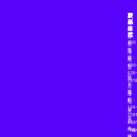
产
页
联
品
面
系
推
方
磁
荐
式
保
关
400
持
于
电
继
我
话：
电
们
400
器
626
联
高
731
系
压
我
手
继
们
机：
电
134-
器
文
2091
章
功
888
率
FAQ
（徐
继