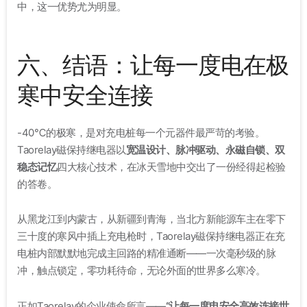
中，这一优势尤为明显
。
六、结语：让每一度电在极
寒中安全连接
-40℃的极寒，是对充电桩每一个元器件最严苛的考验。
Taorelay磁保持继电器以
宽温设计、脉冲驱动、永磁自锁、双
稳态记忆
四大核心技术，在冰天雪地中交出了一份经得起检验
的答卷。
从黑龙江到内蒙古，从新疆到青海，当北方新能源车主在零下
三十度的寒风中插上充电枪时，Taorelay磁保持继电器正在充
电桩内部默默地完成主回路的精准通断——一次毫秒级的脉
冲，触点锁定，零功耗待命，无论外面的世界多么寒冷。
正如Taorelay的企业使命所言——
“让每一度电安全高效连接世