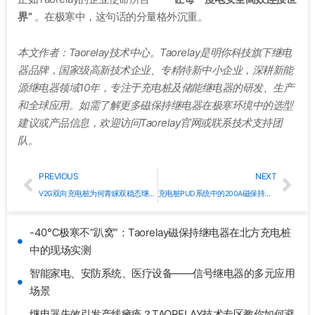
界”
。在极寒中，这句话的分量格外沉重。
本文作者：Taorelay技术中心。Taorelay是明你科技旗下继电
器品牌，国家级高新技术企业、专精特新中小企业，深耕新能
源继电器领域10年，专注于充电桩及储能继电器的研发、生产
和全球应用。如需了解更多磁保持继电器在极寒环境中的选型
建议或产品信息，欢迎访问Taorelay官网或联系技术支持团
队。
Prev
Nex
PREVIOUS
NEXT
V2G双向充电桩为何青睐双稳态继电器？Taorelay技术方案深度解读
充电桩PUD系统中的200A磁保持继电器：为什么大电流场景非它不可？
-40℃极寒不“趴窝”：Taorelay磁保持继电器在北方充电桩
中的现场实测
智能家电、安防系统、医疗设备——信号继电器的多元应用
场景
继电器失效引发产线瘫痪？TAORELAY技术专区教你如何避