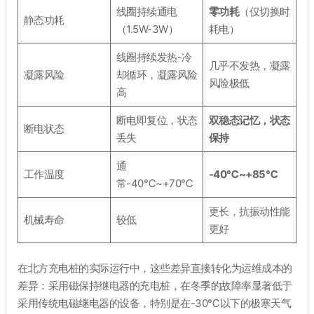
线圈持续通电
零功耗
（仅切换时
静态功耗
（1.5W-3W）
耗电）
线圈持续发热-冷
几乎不发热，凝露
凝露风险
却循环，凝露风险
风险极低
高
断电即复位，状态
双稳态记忆，状态
断电状态
丢失
保持
通
工作温度
-40℃~+85℃
常-40℃~+70℃
更长，抗振动性能
机械寿命
较低
更好
在北方充电桩的实际运行中，这些差异直接转化为运维成本的
差异：采用磁保持继电器的充电桩，在冬季的故障率显著低于
采用传统电磁继电器的设备，特别是在-30℃以下的极寒天气