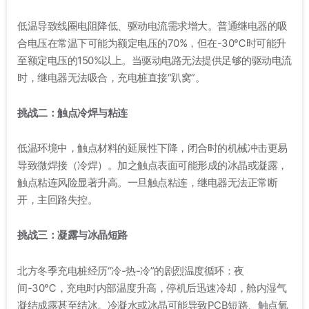
低温导致线圈电阻降低、驱动电流需求增大。普通继电器的吸
合电压在常温下可能为额定电压的70%，但在-30℃时可能升
至额定电压的150%以上
。当驱动电路无法提供足够的驱动电流
时，继电器无法吸合，充电桩直接“趴窝”。
挑战二：触点冷焊与粘连
低温环境中，触点材料的延展性下降，闭合时的机械冲击更易
导致微焊接（冷焊）。加之触点表面可能形成的冰晶或凝露，
触点粘连风险显著升高。一旦触点粘连，继电器无法正常断
开，主回路失控。
挑战三：凝露与冰晶短路
北方冬季充电桩经历“冷-热-冷”的剧烈温度循环：夜
间-30℃，充电时内部温度升高，停机后迅速冷却，舱内湿气
凝结成露甚至结冰
。冷凝水或冰晶可能导致PCB短路、触点氧