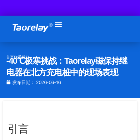
跳
至
内
容
首页
联系我们
-40℃极寒挑战：Taorelay磁保持继
电器在北方充电桩中的现场表现
发布日期：
2026-06-16
引言