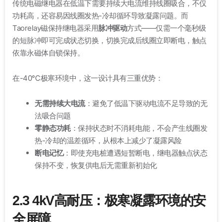
传统电磁继电器在低温下需要持续大电流维持线圈吸合，不仅
功耗高，还容易因线圈发热-冷却循环导致凝露问题。而
Taorelay磁保持继电器采用
脉冲驱动
方式——仅需一个毫秒级
的短脉冲即可完成状态切换，切换完成后线圈立即断电，触点
依靠永磁体自锁保持
。
在-40℃极寒环境中，这一设计具有三重优势：
无需持续大电流
：避免了低温下驱动电流不足导致的无
法吸合问题
零静态功耗
：保持状态时不消耗电能，不会产生线圈发
热-冷却的温差循环，从根本上减少了凝露风险
断电记忆
：即使充电桩遭遇短暂断电，继电器触点状态
保持不变，恢复供电后无需重新初始化
2.3 4kV高耐压：极寒凝露环境的安
全屏障