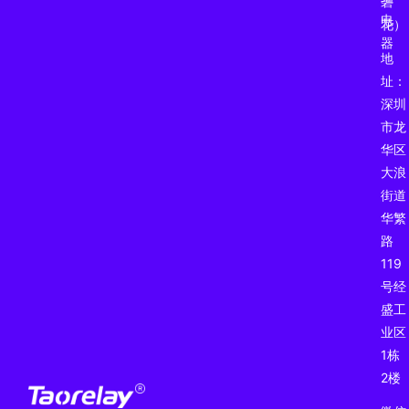
碧
电
花）
器
地
址：
深圳
市龙
华区
大浪
街道
华繁
路
119
号经
盛工
业区
1栋
2楼