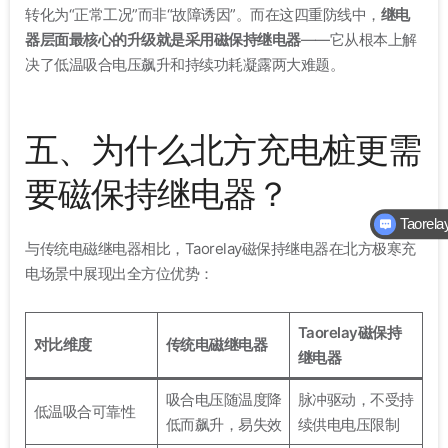
转化为“正常工况”而非“故障诱因”
。而在这四重防线中，
继电
器层面最核心的升级就是采用磁保持继电器
——它从根本上解
决了低温吸合电压飙升和持续功耗凝露两大难题
。
五、为什么北方充电桩更需
Taore
要磁保持继电器？
关于
与传统电磁继电器相比，Taorelay磁保持继电器在北方极寒充
电场景中展现出全方位优势：
Taorelay磁保持
对比维度
传统电磁继电器
继电器
吸合电压随温度降
脉冲驱动，不受持
低温吸合可靠性
低而飙升，易失效
续供电电压限制