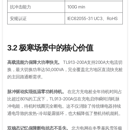
抗冲击能力
100G min
安规认证
IEC62055-31 UC3、RoHS
3.2 极寒场景中的核心价值
高载流能力保障大功率快充。
TL913-200A支持200A大电流切
换，最大切换功率达50,000VA，完全覆盖北方地区直流快充桩
的主回路通断需求
。
脉冲驱动实现低温零功耗待机。
在北方充电桩全年待机时间占
比超过80%的工况下，TL913-200A仅在充电启停瞬间消耗脉
冲电能，待机时线圈完全断电
。这不仅消除了传统继电器持续
通电导致的发热-冷却凝露循环，也大幅降低了整机待机能耗
。
双稳态记忆保障断电状态不丢失。
北方电网在冬季暴风雪等极