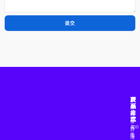
提交
产
页
联
品
面
系
推
方
磁
荐
式
保
关
400
持
于
电
继