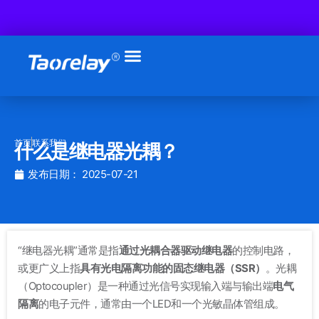
跳
至
内
容
首页
联系我们
什么是继电器光耦？
发布日期：
2025-07-21
“继电器光耦”通常是指
通过光耦合器驱动继电器
的控制电路，
或更广义上指
具有光电隔离功能的固态继电器（SSR）
。光耦
（Optocoupler）是一种通过光信号实现输入端与输出端
电气
隔离
的电子元件，通常由一个LED和一个光敏晶体管组成。