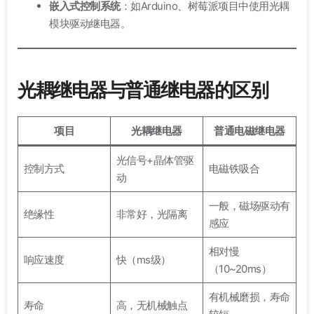
嵌入式控制系统
：如Arduino、树莓派项目中使用光耦
模块驱动继电器。
光耦继电器与普通继电器的区别
项目
光耦继电器
普通电磁继电器
光信号+晶体管驱
控制方式
电磁铁吸合
动
一般，磁场驱动有
绝缘性
非常好，光隔离
感应
相对慢
响应速度
快（ms级）
（10~20ms）
有机械磨损，寿命
寿命
高，无机械触点