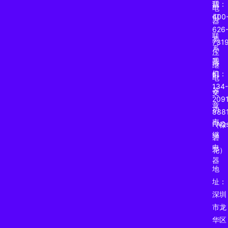
我
话：
电
们
400
器
626
联
高
731
系
压
我
手
继
们
机：
电
134-
器
文
2091
章
功
888
率
FAQ
（徐
继
碧
电
花）
器
地
址：
深圳
市龙
华区