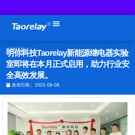
跳
至
内
容
首页
联系我们
明你科技Taorelay新能源继电器实验
室即将在本月正式启用，助力行业安
全高效发展。
发布日期：
2025-09-08