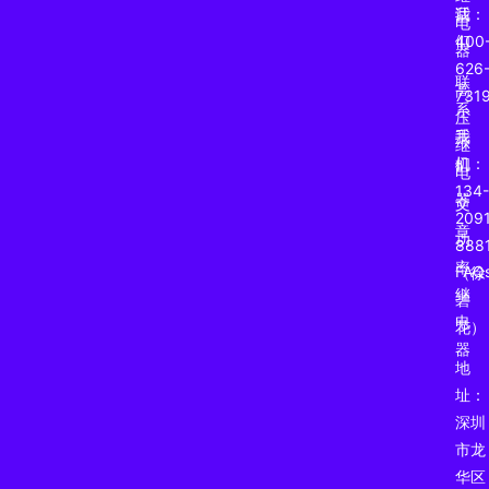
我
话：
电
们
400
器
626
联
高
731
系
压
我
手
继
们
机：
电
134-
器
文
2091
章
功
888
率
FAQ
（徐
继
碧
电
花）
器
地
址：
深圳
市龙
华区