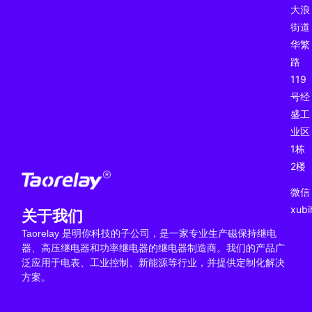
大浪
街道
华繁
路
119
号经
盛工
业区
1栋
2楼
微信
xub
关于我们
Taorelay 是明你科技的子公司，是一家专业生产磁保持继电
器、高压继电器和功率继电器的继电器制造商。我们的产品广
泛应用于电表、工业控制、新能源等行业，并提供定制化解决
方案。