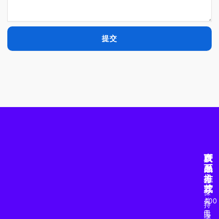
提交
产
页
联
品
面
系
推
方
磁
荐
式
保
关
400
持
于
电
继