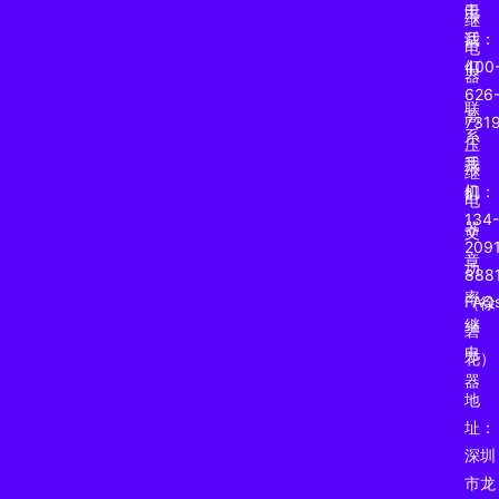
于
电
继
我
话：
电
们
400
器
626
联
高
731
系
压
我
手
继
们
机：
电
134-
器
文
2091
章
功
888
率
FAQ
（徐
继
碧
电
花）
器
地
址：
深圳
市龙