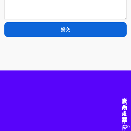
提交
产
页
联
品
面
系
推
方
磁
荐
式
保
关
400
持