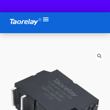
跳
至
内
容