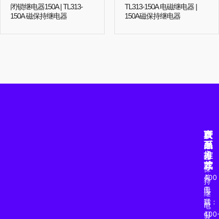
闭锁继电器150A | TL313-
TL313-150A 电磁继电器 |
150A 磁保持继电器
150A磁保持继电器
产
页
联
品
面
系
推
方
磁
荐
式
保
关
400
持
于
电
继
我
话：
电
们
400
器