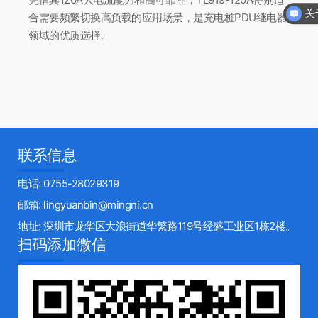
关于
合需要频繁切换高负载的应用场景，是充电桩PDU继电器
一对
领域的优质选择。
联系信息
电话: 0755-28029319
邮箱: lingyuanbin@mingni.cn
地址: 深圳市龙华区大浪街道华繁路119号经盛工业区1栋2楼。
扫码添加微信