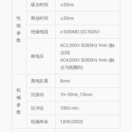
吸合时间
≤20ms
性
释放时间
≤20ms
能
绝缘电阻
≥1000MΩ (DC500V)
参
数
AC2,000V 50/60Hz 1min (触
点间)
耐电压
AC4,000V 50/60Hz 1min (触
点与线圈间)
爬电距离
8mm
机
抗振动
10~55Hz, 1.5mm
械
参
抗冲击
100G min
数
机械寿命
1,800,000次