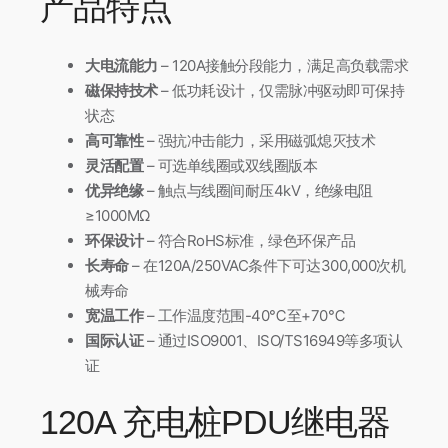
产品特点
大电流能力
– 120A接触分段能力，满足高负载需求
磁保持技术
– 低功耗设计，仅需脉冲驱动即可保持
状态
高可靠性
– 强抗冲击能力，采用磁弧熄灭技术
灵活配置
– 可选单线圈或双线圈版本
优异绝缘
– 触点与线圈间耐压4kV，绝缘电阻
≥1000MΩ
环保设计
– 符合RoHS标准，绿色环保产品
长寿命
– 在120A/250VAC条件下可达300,000次机
械寿命
宽温工作
– 工作温度范围-40℃至+70℃
国际认证
– 通过ISO9001、ISO/TS16949等多项认
证
120A 充电桩PDU继电器