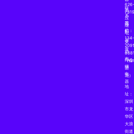
626
联
高
731
系
压
我
手
继
们
机：
电
134-
器
文
2091
章
功
888
率
FAQ
（徐
继
碧
电
花）
器
地
址：
深圳
市龙
华区
大浪
街道