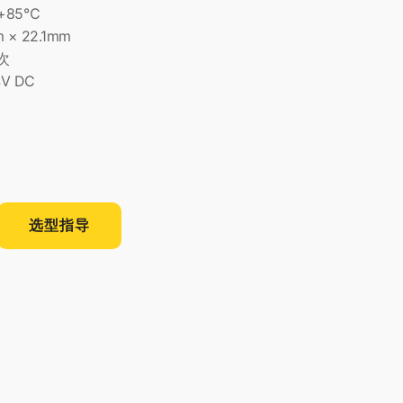
+85℃
 × 22.1mm
次
V DC
选型指导