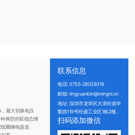
联系信息
电话: 0755-28029319
邮箱: lingyuanbin@mingni.cn
地址: 深圳市龙华区大浪街道华
0A，最大切换电压
繁路119号经盛工业区1栋2楼。
一种典型的双稳态继
扫码添加微信
双线圈继电器选
决方案。