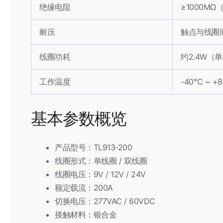
绝缘电阻
≥1000MΩ
耐压
触点与线圈间 
线圈功耗
约2.4W（
工作温度
-40℃ ~ +
基本参数概览
产品型号：TL913-200
线圈形式：单线圈 / 双线圈
线圈电压：9V / 12V / 24V
额定载流：200A
切换电压：277VAC / 60VDC
接触材料：银合金