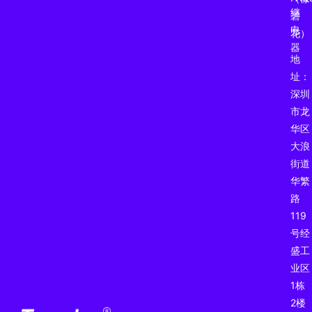
继
碧
电
花）
器
地
址：
深圳
市龙
华区
大浪
街道
华繁
路
119
号经
盛工
业区
1栋
2楼