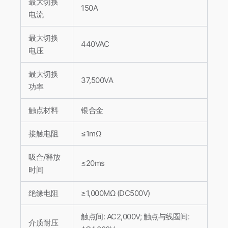
最大切换
150A
电流
最大切换
440VAC
电压
最大切换
37,500VA
功率
触点材料
银合金
接触电阻
≤1mΩ
吸合/释放
≤20ms
时间
绝缘电阻
≥1,000MΩ (DC500V)
触点间: AC2,000V; 触点与线圈间:
介质耐压