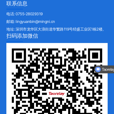
联系信息
电话: 0755-28029319
邮箱: lingyuanbin@mingni.cn
地址: 深圳市龙华区大浪街道华繁路119号经盛工业区1栋2楼。
扫码添加微信
Taore