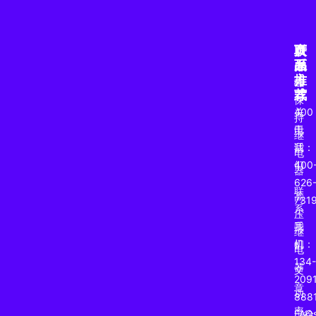
产
页
联
品
面
系
推
方
磁
荐
式
保
关
400
持
于
电
继
我
话：
电
们
400
器
626
联
高
731
系
压
我
手
继
们
机：
电
134-
器
文
2091
章
功
888
率
FAQ
（徐